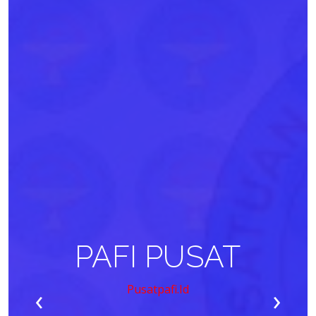
PAFI PUSAT
‹
›
Pusatpafi.id